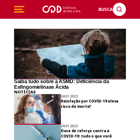
BUSCA
Saiba tudo sobre a ASMD: Deficiência da
Esfingomielinase Ácida
NOTÍCIAS
24.01.2023
Reinfeção por COVID-19 eleva
risco de morte?
24.01.2023
Dose de reforço contra a
COVID-19: tudo o que você